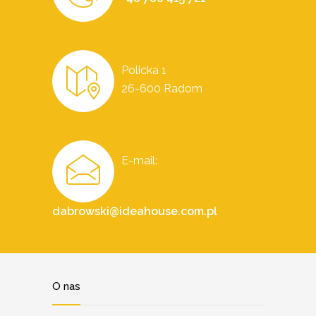
Policka 1
26-600 Radom
E-mail:
dabrowski@ideahouse.com.pl
O nas