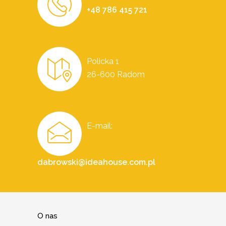
+48 786 415 721
Policka 1
26-600 Radom
E-mail:
dabrowski@ideahouse.com.pl
O nas