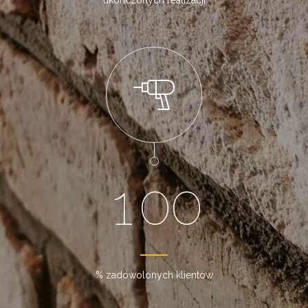
1
0
0
% zadowolonych klientów