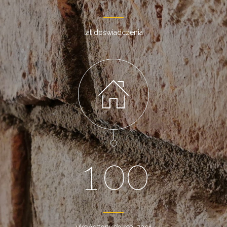
lat doświadczenia
1
0
0
ukończonych realizacji