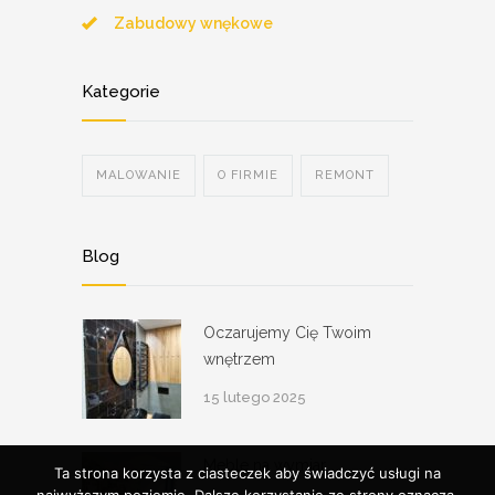
Zabudowy wnękowe
Kategorie
MALOWANIE
O FIRMIE
REMONT
Blog
Oczarujemy Cię Twoim
wnętrzem
15 lutego 2025
Meble na wymiar
Ta strona korzysta z ciasteczek aby świadczyć usługi na