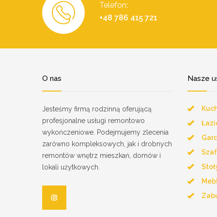
Telefon:
+48 786 415 721
O nas
Nasze u
Kuch
Jesteśmy firmą rodzinną oferującą
profesjonalne usługi remontowo
Łazi
wykończeniowe. Podejmujemy zlecenia
Gar
zarówno kompleksowych, jak i drobnych
Szaf
remontów wnętrz mieszkań, domów i
Stoły
lokali użytkowych.
Mebl
Zab