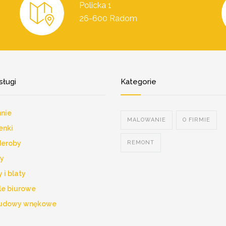
Policka 1
26-600 Radom
sługi
Kategorie
nie
MALOWANIE
O FIRMIE
enki
deroby
REMONT
y
 i blaty
e biurowe
udowy wnękowe