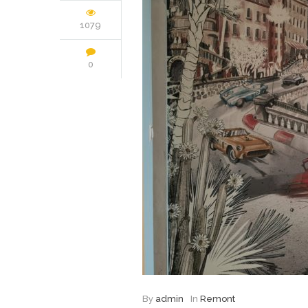
1079
0
By
admin
In
Remont