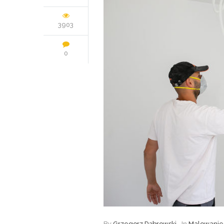
3903
0
By
Grzegorz Dąbrowski
In
Malowanie