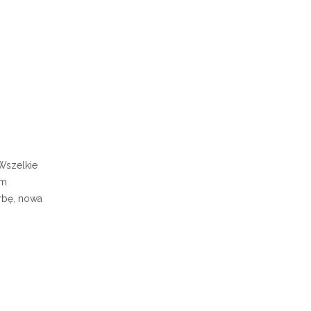
Wszelkie
ym
rbę, nowa