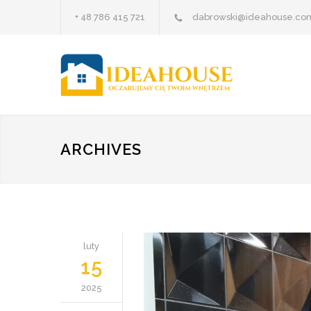
+ 48 786 415 721
dabrowski@ideahouse.com
ARCHIVES
luty
15
2025