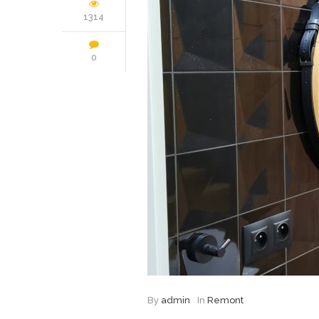
1314
0
By
admin
In
Remont